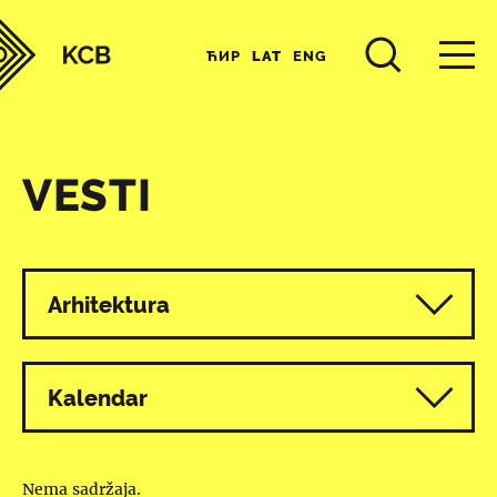
ЋИР
LAT
ENG
VESTI
Svi programi
Arhitektura
Kalendar
Nema sadržaja.