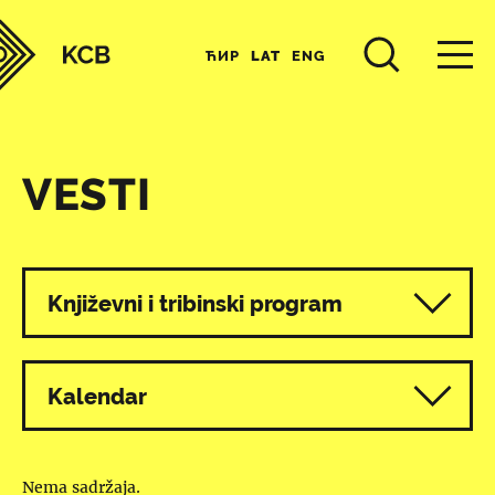
ЋИР
LAT
ENG
VESTI
Svi programi
Književni i tribinski program
Kalendar
Nema sadržaja.