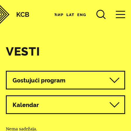
ЋИР
LAT
ENG
VESTI
Svi programi
Gostujući program
Kalendar
Nema sadržaja.