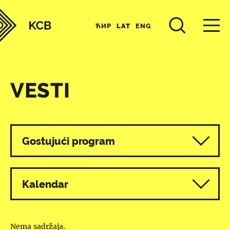
ЋИР
LAT
ENG
VESTI
Svi programi
Gostujući program
Kalendar
Nema sadržaja.