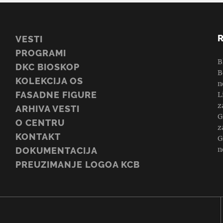
VESTI
PROGRAMI
B
DKC BIOSKOP
B
KOLEKCIJA OS
n
FASADNE FIGURE
L
z
ARHIVA VESTI
G
O CENTRU
z
KONTAKT
G
n
DOKUMENTACIJA
PREUZIMANJE LOGOA KCB