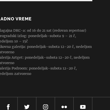
RADNO VREME
lagajna DKC-a: od 16 do 21 sat (redovan repertoar)
eogradski izlog: ponedeljak–subota 9 – 21 č,
edeljom 10 – 15č
ikovna galerija: ponedeljak–subota 12–20 č, nedeljom
atvoreno
alerija Artget: ponedeljak–subota 12–20 č, nedeljom
atvoreno
alerija Podroom: ponedeljak–subota 12–20 č,
edeljom zatvoreno