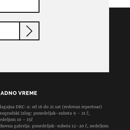
RADNO VREME
lagajna DKC-a: od 16 do 21 sat (redovan repertoar)
eogradski izlog: ponedeljak–subota 9 – 21 č,
edeljom 10 – 15č
ikovna galerija: ponedeljak–subota 12–20 č, nedeljom