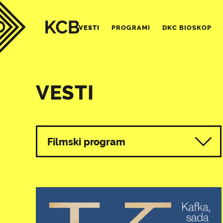
VESTI
PROGRAMI
DKC BIOSKOP
VESTI
Svi programi
Filmski program