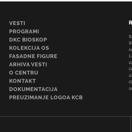
VESTI
PROGRAMI
B
DKC BIOSKOP
B
KOLEKCIJA OS
n
FASADNE FIGURE
L
z
ARHIVA VESTI
G
O CENTRU
z
KONTAKT
G
n
DOKUMENTACIJA
PREUZIMANJE LOGOA KCB