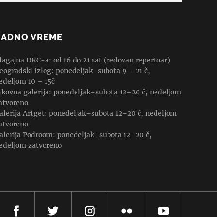
RADNO VREME
lagajna DKC-a: od 16 do 21 sat (redovan repertoar)
eogradski izlog: ponedeljak–subota 9 – 21 č,
edeljom 10 – 15č
ikovna galerija: ponedeljak–subota 12–20 č, nedeljom
atvoreno
alerija Artget: ponedeljak–subota 12–20 č, nedeljom
atvoreno
alerija Podroom: ponedeljak–subota 12–20 č,
edeljom zatvoreno