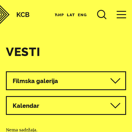
ЋИР
LAT
ENG
VESTI
Svi programi
Filmska galerija
Kalendar
Nema sadržaja.