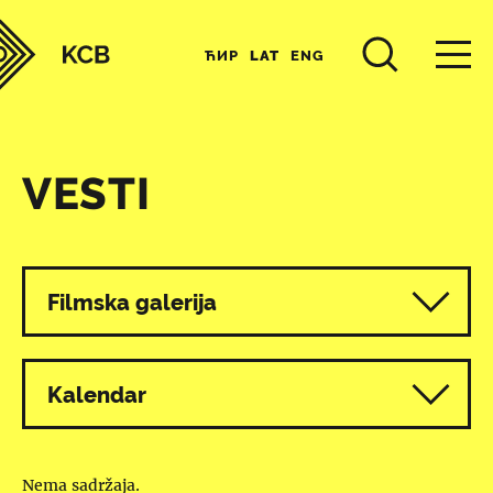
ЋИР
LAT
ENG
VESTI
Svi programi
Filmska galerija
Kalendar
Nema sadržaja.