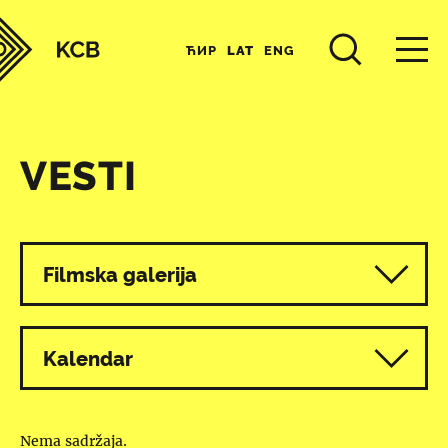
ЋИР
LAT
ENG
VESTI
Svi programi
Filmska galerija
Kalendar
Nema sadržaja.