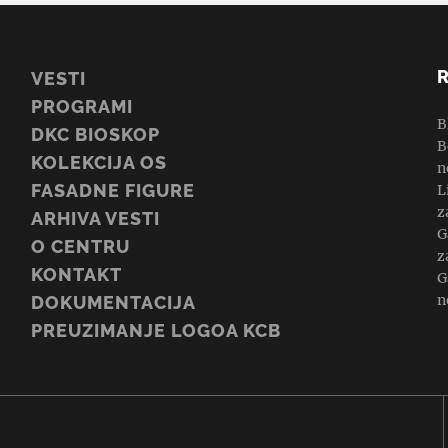
VESTI
PROGRAMI
B
DKC BIOSKOP
B
KOLEKCIJA OS
n
FASADNE FIGURE
L
z
ARHIVA VESTI
G
O CENTRU
z
KONTAKT
G
n
DOKUMENTACIJA
PREUZIMANJE LOGOA KCB