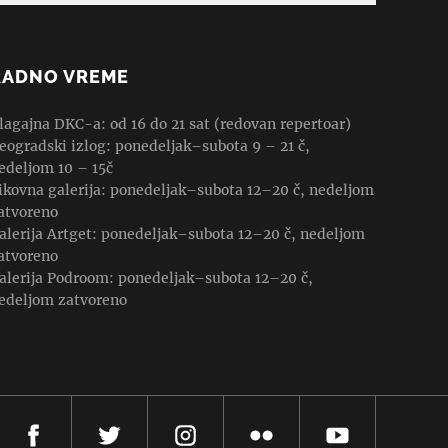
RADNO VREME
lagajna DKC-a: od 16 do 21 sat (redovan repertoar)
eogradski izlog: ponedeljak–subota 9 – 21 č,
edeljom 10 – 15č
ikovna galerija: ponedeljak–subota 12–20 č, nedeljom
atvoreno
alerija Artget: ponedeljak–subota 12–20 č, nedeljom
atvoreno
alerija Podroom: ponedeljak–subota 12–20 č,
edeljom zatvoreno