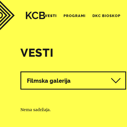
VESTI
PROGRAMI
DKC BIOSKOP
VESTI
Svi programi
Filmska galerija
Nema sadržaja.