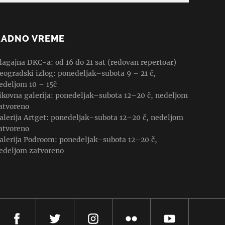
RADNO VREME
lagajna DKC-a: od 16 do 21 sat (redovan repertoar)
eogradski izlog: ponedeljak–subota 9 – 21 č,
edeljom 10 – 15č
ikovna galerija: ponedeljak–subota 12–20 č, nedeljom
atvoreno
alerija Artget: ponedeljak–subota 12–20 č, nedeljom
atvoreno
alerija Podroom: ponedeljak–subota 12–20 č,
edeljom zatvoreno