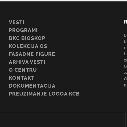
VESTI
PROGRAMI
B
DKC BIOSKOP
B
KOLEKCIJA OS
n
FASADNE FIGURE
L
z
ARHIVA VESTI
G
O CENTRU
z
KONTAKT
G
n
DOKUMENTACIJA
PREUZIMANJE LOGOA KCB