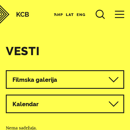
ЋИР
LAT
ENG
VESTI
Svi programi
Filmska galerija
Kalendar
Nema sadržaja.