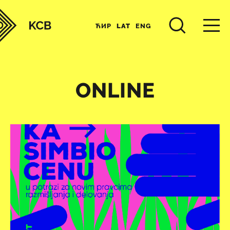
ЋИР
LAT
ENG
ONLINE