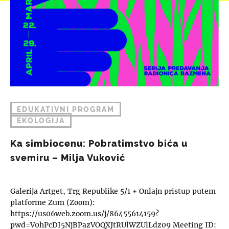
EDUKATIVNI PROGRAM
EKOLOGIJA
Ka simbiocenu: Pobratimstvo bića u
svemiru – Milja Vuković
Galerija Artget, Trg Republike 5/1 + Onlajn pristup putem
platforme Zum (Zoom):
https://us06web.zoom.us/j/86455614159?
pwd=V0hPcDI5NjBPazVOQXJtRUlWZUlLdz09 Meeting ID: