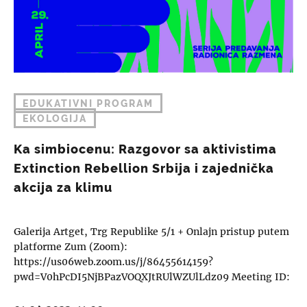
EDUKATIVNI PROGRAM
EKOLOGIJA
Ka simbiocenu: Razgovor sa aktivistima
Extinction Rebellion Srbija i zajednička
akcija za klimu
Galerija Artget, Trg Republike 5/1 + Onlajn pristup putem
platforme Zum (Zoom):
https://us06web.zoom.us/j/86455614159?
pwd=V0hPcDI5NjBPazVOQXJtRUlWZUlLdz09 Meeting ID:
864 5561 4159. — Passcode:…