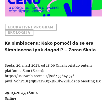
EDUKATIVNI PROGRAM
EKOLOGIJA
Ka simbiocenu: Kako pomoći da se era
Simbiocena ipak dogodi? – Zoran Skala
Sreda, 29. mart 2023. od 18.00 Onlajn pristup putem
platforme Zum (Zoom):
https://us06web.zoom.us/j/86455614159?
pwd=V0hPcDI5NjBPazVOQXJtRUlWZUlLdz09 Meeting ID:
864 5561 4159. — Passcode:…
29.03.2023, 18:00.
Online