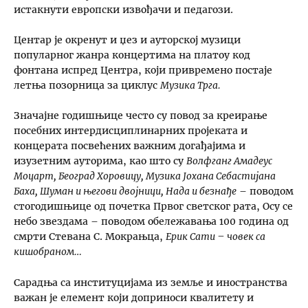
истакнути европски извођачи и педагози.
Центар је окренут и џез и ауторској музици
популарног жанра концертима на платоу код
фонтана испред Центра, који привремено постаје
летња позорница за циклус
Музика Трга.
Значајне годишњице често су повод за креирање
посебних интердисциплинарних пројеката и
концерата посвећених важним догађајима и
изузетним ауторима, као што су
Волфганг Амадеус
Моцарт, Београд Хоровицу, Музика Јохана Себастијана
Баха, Шуман и његови двојници, Нада и безнађе
– поводом
стогодишњице од почетка Првог светског рата, Осу се
небо звездама – поводом обележавања 100 година од
смрти Стевана С. Мокрањца,
Ерик Сати – човек са
кишобраном…
Сарадња са институцијама из земље и иностранства
важан је елемент који доприноси квалитету и