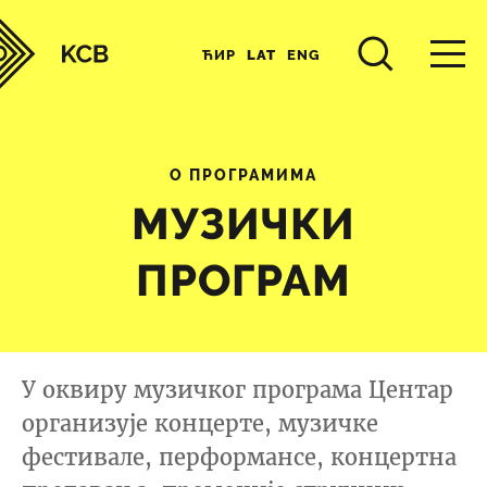
ЋИР
LAT
ENG
О ПРОГРАМИМА
МУЗИЧКИ
ПРОГРАМ
У оквиру музичког програма Центар
организује концерте, музичке
фестивале, перформансе, концертна