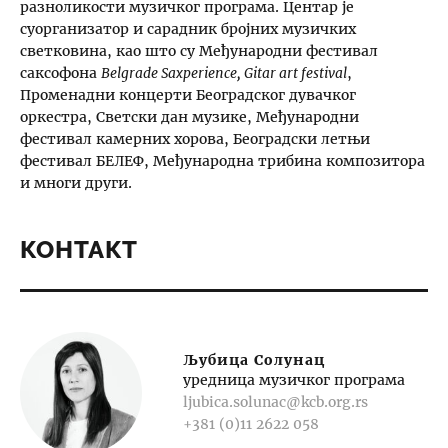
разноликости музичког програма. Центар је
суорганизатор и сарадник бројних музичких
светковина, као што су Међународни фестивал
саксофона
Belgrade Saxperience, Gitar art festival
,
Променадни концерти Београдског дувачког
оркестра, Светски дан музике, Међународни
фестивал камерних хорова, Београдски летњи
фестивал БЕЛЕФ, Међународна трибина композитора
и многи други.
КОНТАКТ
Љубица Солунац
уредница музичког програма
ljubica.solunac@kcb.org.rs
+381 (0)11 2622 058