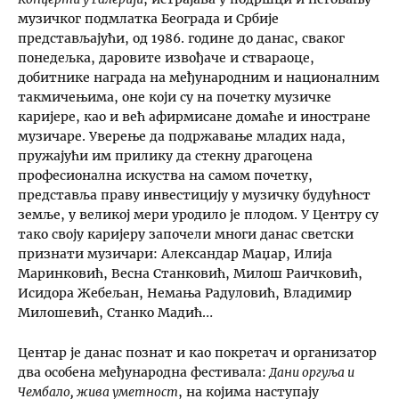
музичког подмлатка Београда и Србије
представљајући, од 1986. године до данас, сваког
понедељка, даровите извођаче и ствараоце,
добитнике награда на међународним и националним
такмичењима, оне који су на почетку музичке
каријере, као и већ афирмисане домаће и иностране
музичаре. Уверење да подржавање младих нада,
пружајући им прилику да стекну драгоцена
професионална искуства на самом почетку,
представља праву инвестицију у музичку будућност
земље, у великој мери уродило је плодом. У Центру су
тако своју каријеру започели многи данас светски
признати музичари: Александар Маџар, Илија
Маринковић, Весна Станковић, Милош Раичковић,
Исидора Жебељан, Немања Радуловић, Владимир
Милошевић, Станко Мадић…
Центар је данас познат и као покретач и организатор
два особена међународна фестивала:
Дани оргуља и
Чембало, жива уметност
, на којима наступају