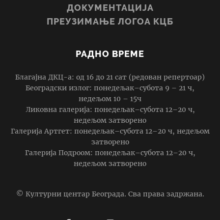
ДОКУМЕНТАЦИЈА
ПРЕУЗИМАЊЕ ЛОГОА КЦБ
РАДНО ВРЕМЕ
Благајна ДКЦ-а: од 16 до 21 сат (редован репертоар)
Београдски излог: понедељак–субота 9 – 21 ч,
недељом 10 – 15ч
Ликовна галерија: понедељак–субота 12–20 ч,
недељом затворено
Галерија Артгет: понедељак–субота 12–20 ч, недељом
затворено
Галерија Подроом: понедељак–субота 12–20 ч,
недељом затворено
© Културни центар Београда. Сва права задржана.