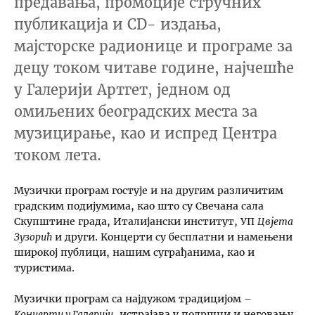
предавања, промоције стручних
публикација и CD- издања,
мајсторске радионице и програме за
децу током читаве године, најчешће
у Галерији Артгет, једном од
омиљених београдских места за
музицирање, као и испред Центра
током лета.
Музички програм гостује и на другим различитим
градским подијумима, као што су Свечана сала
Скупштине града, Италијански институт, УП
Цвјета
Зузорић
и други. Kонцерти су бесплатни и намењени
широкој публици, нашим суграђанима, као и
туристима.
Музички програм са најдужом традицијом –
Kонцерти у Галерији
, истрајава у подршци и неговању