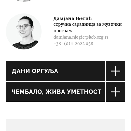
Дамјана Његић
стручна сарадница за музички
програм
damjana.njegic@kcb.org.rs
+381 (0)11 2622 058
ДАНИ ОРГУЉА
ЧЕМБАЛО, ЖИВА УМЕТНОСТ